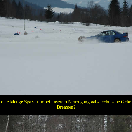
ie eine Menge Spaß.. nur bei unserem Neuzugang gabs technische Gebre
Bremsen?