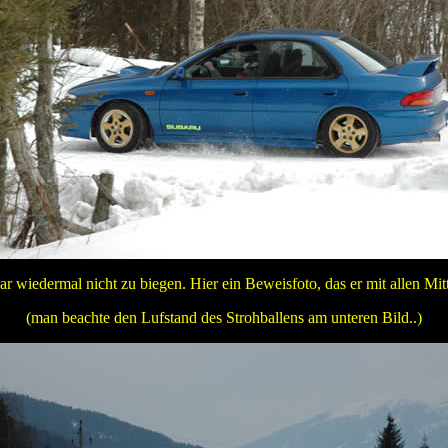
 wiedermal nicht zu biegen. Hier ein Beweisfoto, das er mit allen Mitte
(man beachte den Lufstand des Strohballens am unteren Bild..)