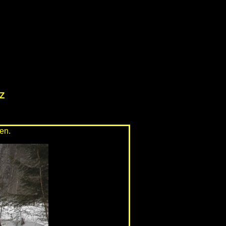
z
en.