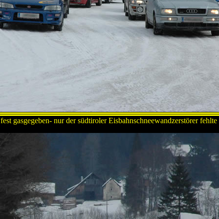
est gasgegeben- nur der südtiroler Eisbahnschneewandzerstörer fehlte 