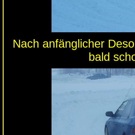
Nach anfänglicher Desor
bald scho